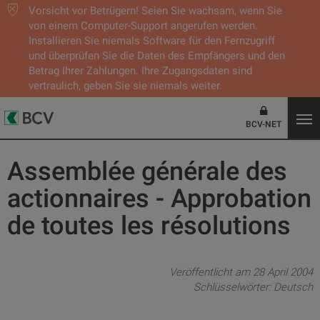
Vorsicht vor Betrügern! Seien Sie wachsam, wenn Sie
von einem Computer-Support angerufen werden.
Installieren Sie niemals Software für den Fernzugriff
und überprüfen Sie die Daten des Empfängers und den
Betrag Ihrer Zahlungen. Ihre Zugangsdaten sind
vertraulich, geben Sie sie niemals weiter.
BCV-NET
Assemblée générale des
actionnaires - Approbation
de toutes les résolutions
Veröffentlicht am 28 April 2004
Schlüsselwörter:
Deutsch