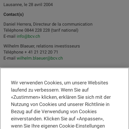
Lausanne, le 28 avril 2004
Contact(s)
Daniel Herrera, Directeur de la communication
Téléphone 0844 228 228 (tarif national)
E-mail
info@bcv.ch
Wilhelm Blaeuer, relations investisseurs
Téléphone + 41 21 212 20 71
E-mail
wilhelm.blaeuer@bcv.ch
Wir verwenden Cookies, um unsere Websites
RECHTSINFORMATION
laufend zu verbessern. Wenn Sie auf
«Zustimmen» klicken, erklären Sie sich mit der
Eine Filiale suchen
Nutzung von Cookies und unserer Richtlinie in
Bezug auf die Verwendung von Cookies
Hilfe und Kontakt
einverstanden. Klicken Sie auf «Anpassen»,
wenn Sie Ihre eigenen Cookie-Einstellungen