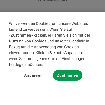
Hilfe und Kontakt
Wir verwenden Cookies, um unsere Websites
Bitte lesen Sie zuerst die
Nutzungsbedingungen der Website
und die
laufend zu verbessern. Wenn Sie auf
Nutzungsbedingungen der elektronischen Post
.
Bei den auf dieser Website angebotenen Informationen und/oder
«Zustimmen» klicken, erklären Sie sich mit der
Unterlagen zu Finanzinstrumenten und dienstleistungen im Sinne des
Nutzung von Cookies und unserer Richtlinie in
Finanzdienstleistungsgesetzes (FIDLEG) handelt es sich grundsätzlich
um Werbung nach ebenjenem Gesetz.
Bezug auf die Verwendung von Cookies
© 2002-2026 Banque Cantonale Vaudoise, alle Rechte vorbehalten.
einverstanden. Klicken Sie auf «Anpassen»,
wenn Sie Ihre eigenen Cookie-Einstellungen
festlegen möchten.
Die BCV
Menü wechseln
Anpassen
Zustimmen
De
Sprache wechseln
News und Medien