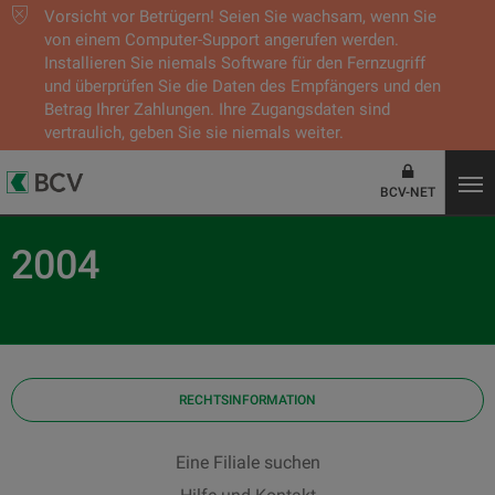
Vorsicht vor Betrügern! Seien Sie wachsam, wenn Sie
von einem Computer-Support angerufen werden.
Installieren Sie niemals Software für den Fernzugriff
und überprüfen Sie die Daten des Empfängers und den
Betrag Ihrer Zahlungen. Ihre Zugangsdaten sind
vertraulich, geben Sie sie niemals weiter.
BCV-NET
2004
RECHTSINFORMATION
Eine Filiale suchen