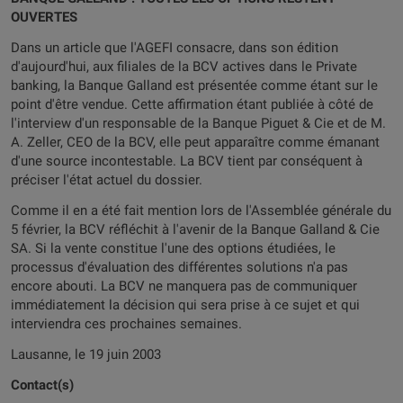
OUVERTES
Dans un article que l'AGEFI consacre, dans son édition
d'aujourd'hui, aux filiales de la BCV actives dans le Private
banking, la Banque Galland est présentée comme étant sur le
point d'être vendue. Cette affirmation étant publiée à côté de
l'interview d'un responsable de la Banque Piguet & Cie et de M.
A. Zeller, CEO de la BCV, elle peut apparaître comme émanant
d'une source incontestable. La BCV tient par conséquent à
préciser l'état actuel du dossier.
Comme il en a été fait mention lors de l'Assemblée générale du
5 février, la BCV réfléchit à l'avenir de la Banque Galland & Cie
SA. Si la vente constitue l'une des options étudiées, le
processus d'évaluation des différentes solutions n'a pas
encore abouti. La BCV ne manquera pas de communiquer
immédiatement la décision qui sera prise à ce sujet et qui
interviendra ces prochaines semaines.
Lausanne, le 19 juin 2003
Contact(s)