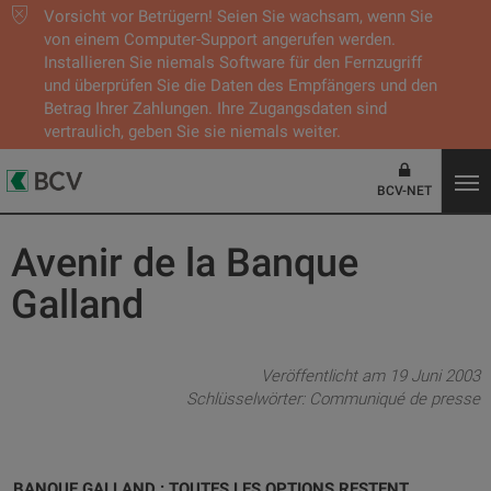
Vorsicht vor Betrügern! Seien Sie wachsam, wenn Sie
von einem Computer-Support angerufen werden.
Installieren Sie niemals Software für den Fernzugriff
und überprüfen Sie die Daten des Empfängers und den
Betrag Ihrer Zahlungen. Ihre Zugangsdaten sind
vertraulich, geben Sie sie niemals weiter.
BCV-NET
Avenir de la Banque
Galland
Veröffentlicht am 19 Juni 2003
Schlüsselwörter:
Communiqué de presse
BANQUE GALLAND : TOUTES LES OPTIONS RESTENT