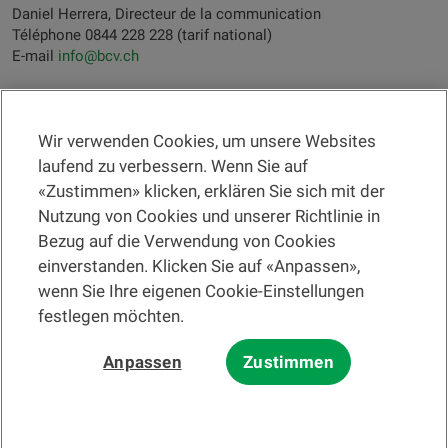
Daniel Herrera, Directeur de la communication
Téléphone 0844 228 228 (tarif national)
E-mail
info@bcv.ch
Wir verwenden Cookies, um unsere Websites
RECHTSINFORMATION
laufend zu verbessern. Wenn Sie auf
«Zustimmen» klicken, erklären Sie sich mit der
Eine Filiale suchen
Nutzung von Cookies und unserer Richtlinie in
Bezug auf die Verwendung von Cookies
Hilfe und Kontakt
einverstanden. Klicken Sie auf «Anpassen»,
wenn Sie Ihre eigenen Cookie-Einstellungen
festlegen möchten.
Bitte lesen Sie zuerst die
Nutzungsbedingungen der Website
und die
Anpassen
Zustimmen
Nutzungsbedingungen der elektronischen Post
.
Bei den auf dieser Website angebotenen Informationen und/oder
Unterlagen zu Finanzinstrumenten und dienstleistungen im Sinne des
Finanzdienstleistungsgesetzes (FIDLEG) handelt es sich grundsätzlich
um Werbung nach ebenjenem Gesetz.