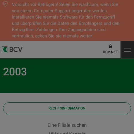
Vorsicht vor Betrügern! Seien Sie wachsam, wenn Sie
von einem Computer-Support angerufen werden.
Installieren Sie niemals Software für den Fernzugriff
und überprüfen Sie die Daten des Empfängers und den
Betrag Ihrer Zahlungen. Ihre Zugangsdaten sind
vertraulich, geben Sie sie niemals weiter.
BCV-NET
2003
RECHTSINFORMATION
Eine Filiale suchen