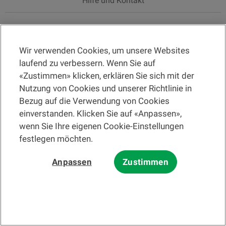
Hilfe und Kontakt
Wir verwenden Cookies, um unsere Websites
Bitte lesen Sie zuerst die
Nutzungsbedingungen der Website
und die
laufend zu verbessern. Wenn Sie auf
Nutzungsbedingungen der elektronischen Post
.
Bei den auf dieser Website angebotenen Informationen und/oder
«Zustimmen» klicken, erklären Sie sich mit der
Unterlagen zu Finanzinstrumenten und dienstleistungen im Sinne des
Nutzung von Cookies und unserer Richtlinie in
Finanzdienstleistungsgesetzes (FIDLEG) handelt es sich grundsätzlich
um Werbung nach ebenjenem Gesetz.
Bezug auf die Verwendung von Cookies
© 2002-2026 Banque Cantonale Vaudoise, alle Rechte vorbehalten.
einverstanden. Klicken Sie auf «Anpassen»,
wenn Sie Ihre eigenen Cookie-Einstellungen
festlegen möchten.
Die BCV
Menü wechseln
Anpassen
Zustimmen
De
Sprache wechseln
News und Medien