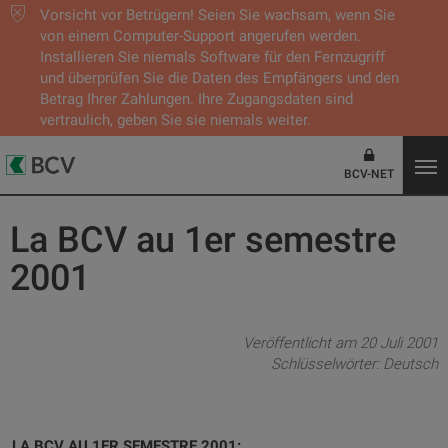
Vorsicht vor Betrügern! Seien Sie wachsam, wenn Sie
von einem Computer-Support angerufen werden.
Installieren Sie niemals Software für den Fernzugriff
und überprüfen Sie die Daten des Empfängers und den
Betrag Ihrer Zahlungen. Ihre Zugangsdaten sind
vertraulich, geben Sie sie niemals weiter.
BCV-NET
La BCV au 1er semestre
2001
Veröffentlicht am 20 Juli 2001
Schlüsselwörter:
Deutsch
LA BCV AU 1ER SEMESTRE 2001: