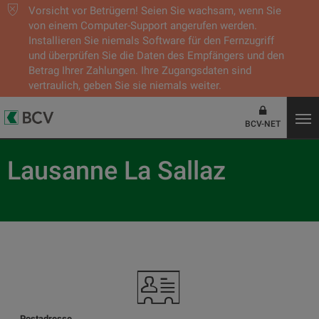
Vorsicht vor Betrügern! Seien Sie wachsam, wenn Sie
von einem Computer-Support angerufen werden.
Installieren Sie niemals Software für den Fernzugriff
und überprüfen Sie die Daten des Empfängers und den
Betrag Ihrer Zahlungen. Ihre Zugangsdaten sind
vertraulich, geben Sie sie niemals weiter.
BCV-NET
Lausanne La Sallaz
Postadresse