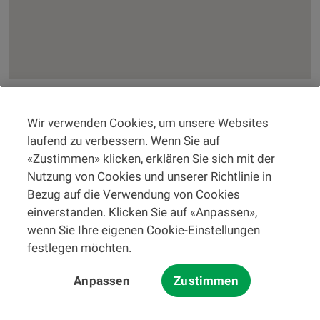
Wir verwenden Cookies, um unsere Websites
RECHTSINFORMATION
laufend zu verbessern. Wenn Sie auf
«Zustimmen» klicken, erklären Sie sich mit der
Eine Filiale suchen
Nutzung von Cookies und unserer Richtlinie in
Bezug auf die Verwendung von Cookies
Hilfe und Kontakt
einverstanden. Klicken Sie auf «Anpassen»,
wenn Sie Ihre eigenen Cookie-Einstellungen
festlegen möchten.
Bitte lesen Sie zuerst die
Nutzungsbedingungen der Website
und die
Anpassen
Zustimmen
Nutzungsbedingungen der elektronischen Post
.
Bei den auf dieser Website angebotenen Informationen und/oder
Unterlagen zu Finanzinstrumenten und dienstleistungen im Sinne des