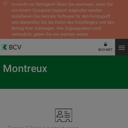
Vorsicht vor Betrügern! Seien Sie wachsam, wenn Sie
von einem Computer-Support angerufen werden.
Installieren Sie niemals Software für den Fernzugriff
und überprüfen Sie die Daten des Empfängers und den
Betrag Ihrer Zahlungen. Ihre Zugangsdaten sind
vertraulich, geben Sie sie niemals weiter.
BCV-NET
Montreux