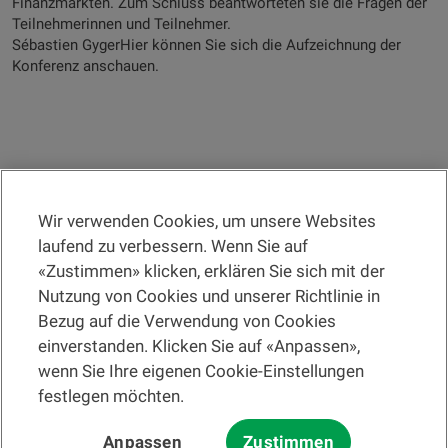
Finanzmärkten. Zum Schluss beantworteten sie die Fragen der
Teilnehmerinnen und Teilnehmer.
Sébastien GygerHier können Sie sich die Aufzeichnung der
Konferenz anschauen.
Wir verwenden Cookies, um unsere Websites
RECHTSINFORMATION
laufend zu verbessern. Wenn Sie auf
«Zustimmen» klicken, erklären Sie sich mit der
Eine Filiale suchen
Nutzung von Cookies und unserer Richtlinie in
Bezug auf die Verwendung von Cookies
Hilfe und Kontakt
einverstanden. Klicken Sie auf «Anpassen»,
wenn Sie Ihre eigenen Cookie-Einstellungen
festlegen möchten.
Bitte lesen Sie zuerst die
Nutzungsbedingungen der Website
und die
Anpassen
Zustimmen