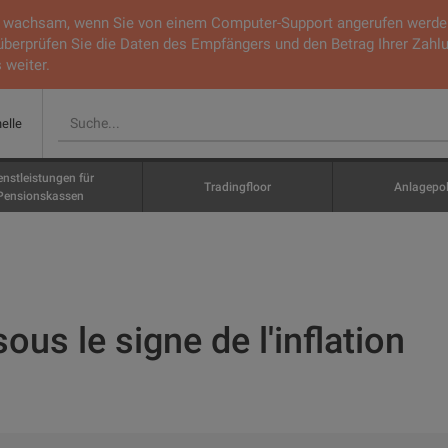
ie wachsam, wenn Sie von einem Computer-Support angerufen werden.
 überprüfen Sie die Daten des Empfängers und den Betrag Ihrer Zahl
 weiter.
nelle
enstleistungen für
Tradingfloor
Anlagepol
Pensionskassen
ous le signe de l'inflation