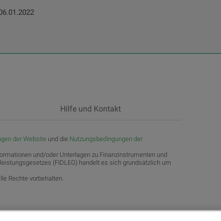
 06.01.2022
Hilfe und Kontakt
gen der Website
und die
Nutzungsbedingungen der
formationen und/oder Unterlagen zu Finanzinstrumenten und
tleistungsgesetzes (FIDLEG) handelt es sich grundsätzlich um
le Rechte vorbehalten.