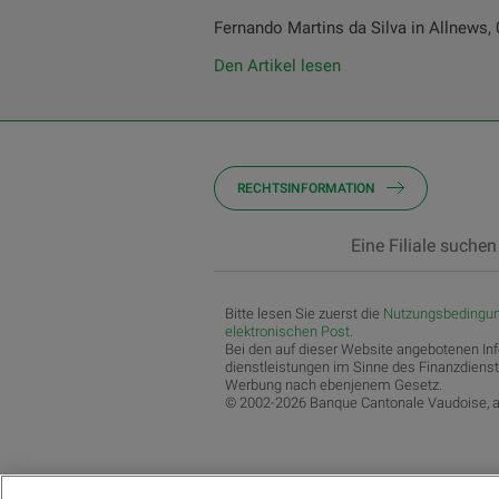
Fernando Martins da Silva in Allnews,
Den Artikel lesen
RECHTSINFORMATION
Eine Filiale suchen
Bitte lesen Sie zuerst die
Nutzungsbedingun
elektronischen Post
.
Bei den auf dieser Website angebotenen In
dienstleistungen im Sinne des Finanzdiens
Werbung nach ebenjenem Gesetz.
© 2002-2026 Banque Cantonale Vaudoise, al