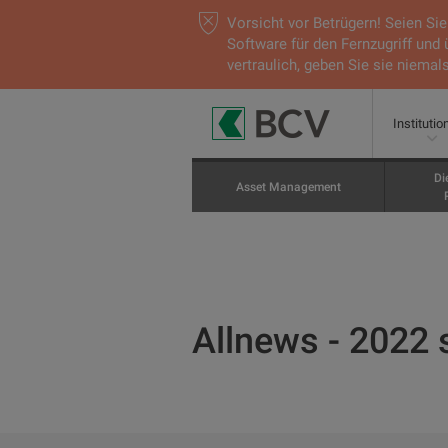
Vorsicht vor Betrügern! Seien S
Software für den Fernzugriff und
vertraulich, geben Sie sie niemals
Institutio
Di
Asset Management
Allnews - 2022 s