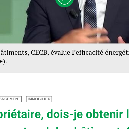
bâtiments, CECB, évalue l’efficacité énergét
e).
NANCEMENT
IMMOBILIER
riétaire, dois-je obtenir l