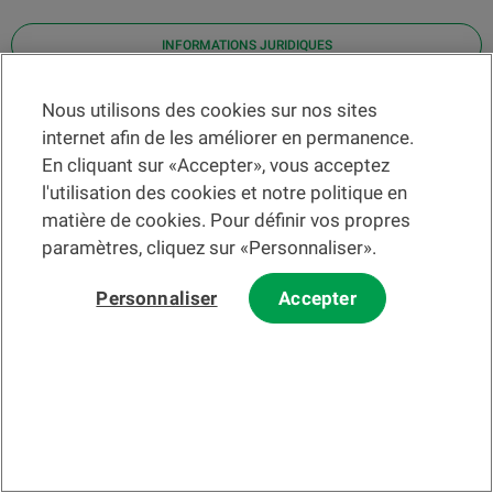
INFORMATIONS JURIDIQUES
Contact
Nous utilisons des cookies sur nos sites
internet afin de les améliorer en permanence.
Localiser une agence
En cliquant sur «Accepter», vous acceptez
Aide
l'utilisation des cookies et notre politique en
Actualités
matière de cookies. Pour définir vos propres
Taux de change
paramètres, cliquez sur «Personnaliser».
Personnaliser
Accepter
Veuillez préalablement prendre connaissance des
c
onditions
d'utilisation du Site
et du
courrier électronique
.
Les informations et/ou documents en lien avec des instruments ou
services financiers au sens de la LSFin qui sont présentés sur ce site
Internet constituent en principe un support publicitaire selon ladite loi.
© 2002-2026 Banque Cantonale Vaudoise, tous droits réservés.