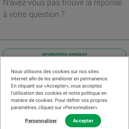
N'avez-vous pas trouvé la réponse
à votre question ?
INFORMATIONS JURIDIQUES
Contact
Nous utilisons des cookies sur nos sites
internet afin de les améliorer en permanence.
Localiser une agence
En cliquant sur «Accepter», vous acceptez
Aide
l'utilisation des cookies et notre politique en
Actualités
matière de cookies. Pour définir vos propres
Taux de change
paramètres, cliquez sur «Personnaliser».
Personnaliser
Accepter