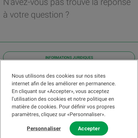
N'avez-vous pas trouvé la réponse
à votre question ?
INFORMATIONS JURIDIQUES
Contact
Nous utilisons des cookies sur nos sites
internet afin de les améliorer en permanence.
Localiser une agence
En cliquant sur «Accepter», vous acceptez
Aide
l'utilisation des cookies et notre politique en
Actualités
matière de cookies. Pour définir vos propres
Taux de change
paramètres, cliquez sur «Personnaliser».
Personnaliser
Accepter