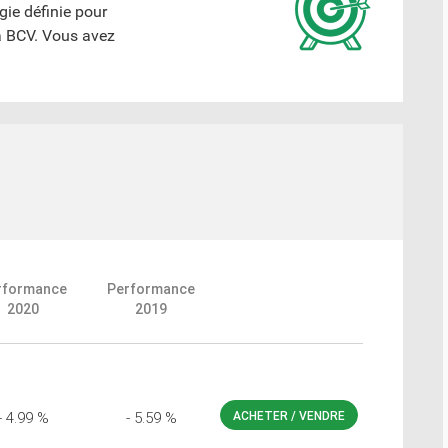
gie définie pour
la BCV. Vous avez
rformance
Performance
2020
2019
- 4.99 %
- 5.59 %
ACHETER / VENDRE