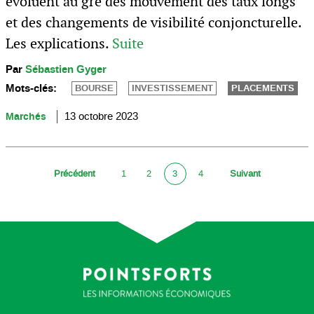
évoluent au gré des mouvement des taux longs
et des changements de visibilité conjoncturelle.
Les explications.
Suite
Par
Sébastien Gyger
Mots-clés:
BOURSE
INVESTISSEMENT
PLACEMENTS
Marchés
13 octobre 2023
Précédent
1
2
3
4
Suivant