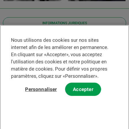
INFORMATIONS JURIDIQUES
Contact
Nous utilisons des cookies sur nos sites
internet afin de les améliorer en permanence.
Localiser une agence
En cliquant sur «Accepter», vous acceptez
Aide
l'utilisation des cookies et notre politique en
Actualités
matière de cookies. Pour définir vos propres
Taux de change
paramètres, cliquez sur «Personnaliser».
Personnaliser
Accepter
Veuillez préalablement prendre connaissance des
c
onditions
d'utilisation du Site
et du
courrier électronique
.
Les informations et/ou documents en lien avec des instruments ou
services financiers au sens de la LSFin qui sont présentés sur ce site
Internet constituent en principe un support publicitaire selon ladite loi.