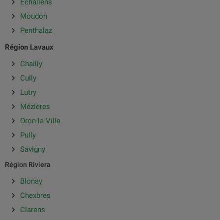
Échallens
Moudon
Penthalaz
Région Lavaux
Chailly
Cully
Lutry
Mézières
Oron-la-Ville
Pully
Savigny
Région Riviera
Blonay
Chexbres
Clarens