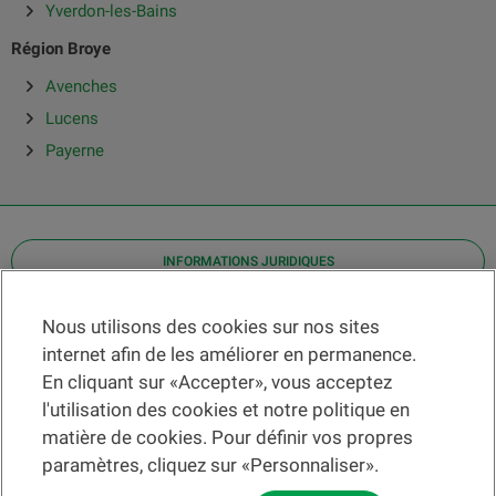
Yverdon-les-Bains
Région Broye
Avenches
Lucens
Payerne
INFORMATIONS JURIDIQUES
Contact
Nous utilisons des cookies sur nos sites
internet afin de les améliorer en permanence.
Localiser une agence
En cliquant sur «Accepter», vous acceptez
Aide
l'utilisation des cookies et notre politique en
Actualités
matière de cookies. Pour définir vos propres
Taux de change
paramètres, cliquez sur «Personnaliser».