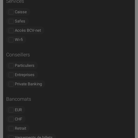
Services
Caisse
Safes
Accès BCV-net
Wi-fi
Conseillers
Particuliers
Entreprises
Private Banking
Bancomats
EUR
CHF
Retrait
Versements de billets