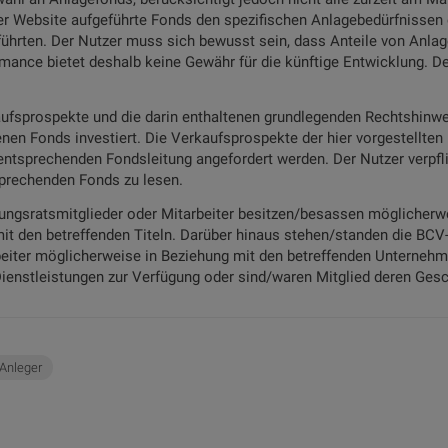
ser Website aufgeführte Fonds den spezifischen Anlagebedürfnisse
eführten. Der Nutzer muss sich bewusst sein, dass Anteile von An
ormance bietet deshalb keine Gewähr für die künftige Entwicklung. D
ufsprospekte und die darin enthaltenen grundlegenden Rechtshinwei
enen Fonds investiert. Die Verkaufsprospekte der hier vorgestellte
ntsprechenden Fondsleitung angefordert werden. Der Nutzer verpflich
prechenden Fonds zu lesen.
ungsratsmitglieder oder Mitarbeiter besitzen/besassen möglicherwe
t den betreffenden Titeln. Darüber hinaus stehen/standen die BCV
eiter möglicherweise in Beziehung mit den betreffenden Unternehmen
ienstleistungen zur Verfügung oder sind/waren Mitglied deren Gesc
 Anleger