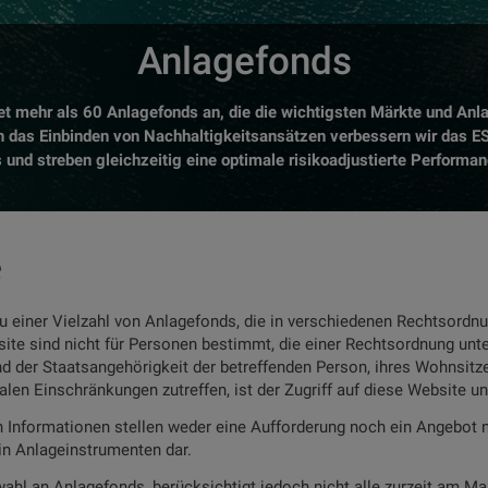
Anlagefonds
et mehr als 60 Anlagefonds an, die die wichtigsten Märkte und Anl
 das Einbinden von Nachhaltigkeitsansätzen verbessern wir das ES
 und streben gleichzeitig eine optimale risikoadjustierte Performan
e
u einer Vielzahl von Anlagefonds, die in verschiedenen Rechtsordnu
ite sind nicht für Personen bestimmt, die einer Rechtsordnung unte
d der Staatsangehörigkeit der betreffenden Person, ihres Wohnsit
kalen Einschränkungen zutreffen, ist der Zugriff auf diese Website un
en Informationen stellen weder eine Aufforderung noch ein Angebot 
in Anlageinstrumenten dar.
ahl an Anlagefonds, berücksichtigt jedoch nicht alle zurzeit am Ma