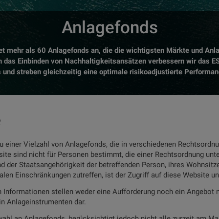
Anlagefonds
et mehr als 60 Anlagefonds an, die die wichtigsten Märkte und Anl
 das Einbinden von Nachhaltigkeitsansätzen verbessern wir das ES
 und streben gleichzeitig eine optimale risikoadjustierte Performan
e
u einer Vielzahl von Anlagefonds, die in verschiedenen Rechtsordnu
ite sind nicht für Personen bestimmt, die einer Rechtsordnung unte
d der Staatsangehörigkeit der betreffenden Person, ihres Wohnsit
kalen Einschränkungen zutreffen, ist der Zugriff auf diese Website un
en Informationen stellen weder eine Aufforderung noch ein Angebot 
in Anlageinstrumenten dar.
ahl an Anlagefonds, berücksichtigt jedoch nicht alle zurzeit am Ma