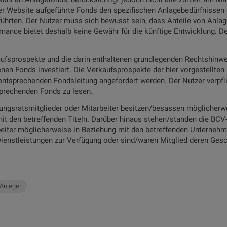
ser Website aufgeführte Fonds den spezifischen Anlagebedürfnisse
eführten. Der Nutzer muss sich bewusst sein, dass Anteile von An
ormance bietet deshalb keine Gewähr für die künftige Entwicklung. D
ufsprospekte und die darin enthaltenen grundlegenden Rechtshinwei
enen Fonds investiert. Die Verkaufsprospekte der hier vorgestellte
ntsprechenden Fondsleitung angefordert werden. Der Nutzer verpflich
prechenden Fonds zu lesen.
ungsratsmitglieder oder Mitarbeiter besitzen/besassen möglicherwe
t den betreffenden Titeln. Darüber hinaus stehen/standen die BCV
eiter möglicherweise in Beziehung mit den betreffenden Unternehmen
ienstleistungen zur Verfügung oder sind/waren Mitglied deren Gesc
 Anleger